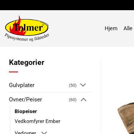
Skip
to
content
Hjem
Alle
Kategorier
Gulvplater
(50)
Ovner/Peiser
(60)
Biopeiser
Vedkomfyrer Ember
Vedovner