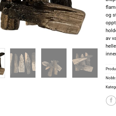
flam
og s
oppt
hold
av v
helle
inne
Prod
Nobb:
Kateg