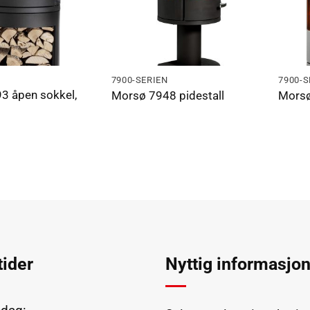
N
7900-SERIEN
7900-S
3 åpen sokkel,
Morsø 7948 pidestall
Morsø
ider
Nyttig informasjo