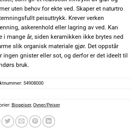
mer uten behov for ekte ved. Skaper et naturtro
temningsfullt peisuttrykk. Krever verken
enning, askerenhold eller lagring av ved. Kan
e i mange år, siden keramikken ikke brytes ned
arme slik organisk materiale gjør. Det oppstår
r ingen gnister eller sot, og derfor er det ideelt til
ndørs bruk.
uktnummer:
54908000
orier:
Biopeiser
,
Ovner/Peiser