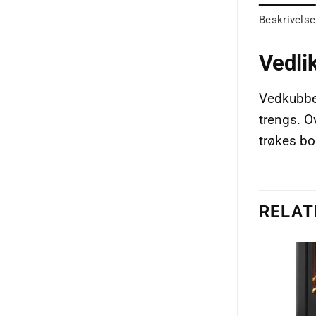
Beskrivelse
Vedli
Vedkubben
trengs. Ov
trøkes bo
RELAT