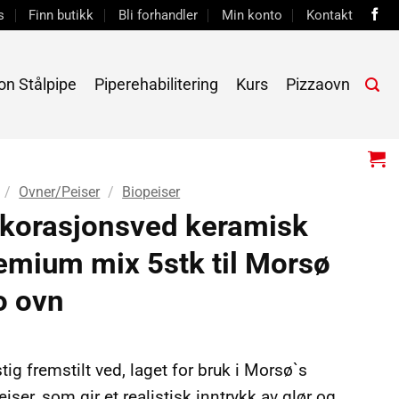
s
Finn butikk
Bli forhandler
Min konto
Kontakt
on Stålpipe
Piperehabilitering
Kurs
Pizzaovn
/
Ovner/Peiser
/
Biopeiser
korasjonsved keramisk
emium mix 5stk til Morsø
o ovn
tig fremstilt ved, laget for bruk i Morsø`s
iser, som gir et realistisk inntrykk av glør og