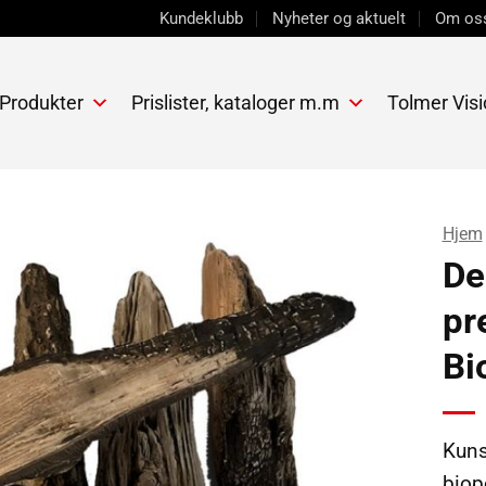
Kundeklubb
Nyheter og aktuelt
Om os
 Produkter
Prislister, kataloger m.m
Tolmer Visi
Hjem
De
pr
Bi
Kuns
biope