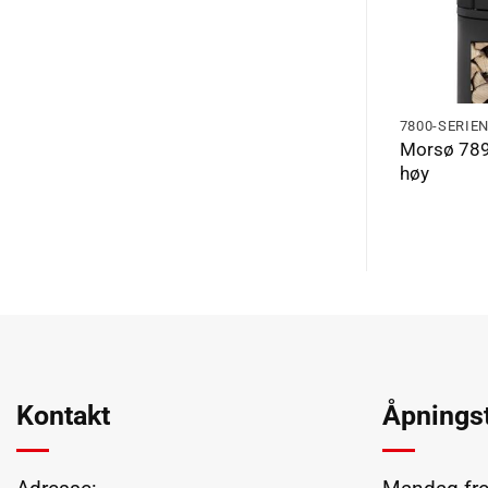
7800-SERIEN
7800-SERIE
Morsø 789
Morsø 7843 åpen sokkel
høy
Kontakt
Åpningst