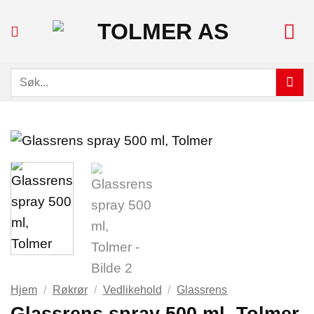
Skip
to
content
Søk
etter:
Hjem
/
Røkrør
/
Vedlikehold
/
Glassrens