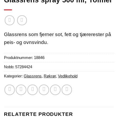
Glassrens spray 500 ml, Tolmer
Glassrens som fjerner sot, fett og tjærerester på
peis- og ovnsvindu.
Produktnummer:
18846
Nobb: 57284424
Kategorier:
Glassrens
,
Røkrør
,
Vedlikehold
RELATERTE PRODUKTER