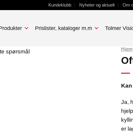
Kundeklubb
Nyheter og aktuelt
Om 
 Produkter
Prislister, kataloger m.m
Tolmer Visi
Hjem
Of
Kan 
Ja, 
hjelp
kyll
er l