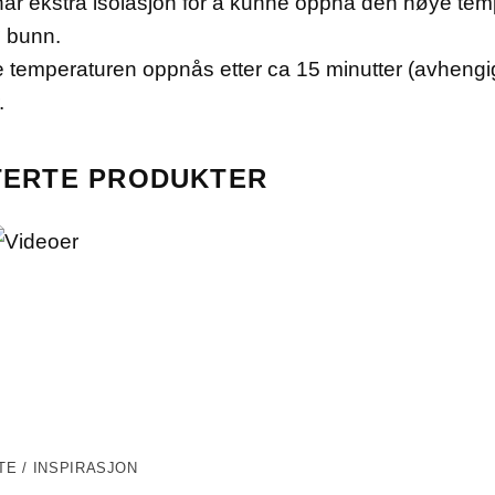
r ekstra isolasjon for å kunne oppnå den høye temp
 bunn.
temperaturen oppnås etter ca 15 minutter (avhengi
.
TERTE PRODUKTER
TE / INSPIRASJON