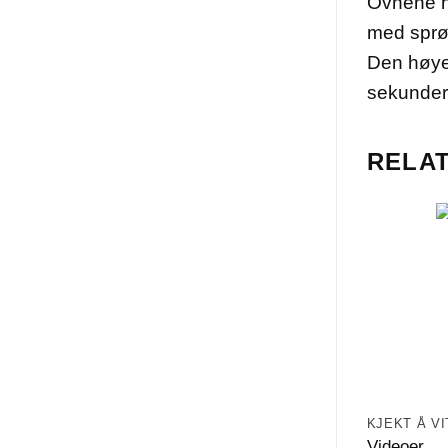
Ovnene ha
med sprø
Den høye 
sekunder
RELA
KJEKT Å VI
Videoer