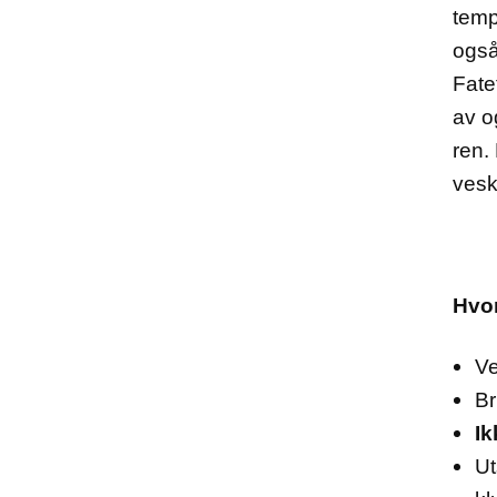
temp
også
Fatet
av o
ren.
vesk
Hvo
Ve
Br
Ik
Ut