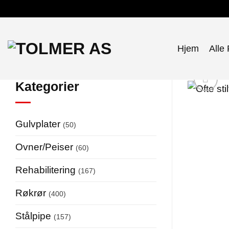
Skip
to
content
Hjem
Alle
Kategorier
Gulvplater
(50)
Ovner/Peiser
(60)
Rehabilitering
(167)
Røkrør
(400)
Stålpipe
(157)