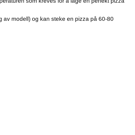
eraturen som kreves for å lage en perfekt pizza
g av modell) og kan steke en pizza på 60-80