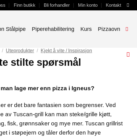
oss
Finn butikk
Bli forhandler
Min konto
Kontakt
on Stålpipe
Piperehabilitering
Kurs
Pizzaovn
/
Uteprodukter
/
Kjekt å vite / Inspirasjon
te stilte spørsmål
man lage mer enn pizza i Igneus?
her er det bare fantasien som begrenser. Ved
e av Tuscan-grill kan man steke/grille kjøtt,
ing, fisk, grønnsaker og mye mer. Tuscan grillrist
aget i støpejern og tåler derfor den høye