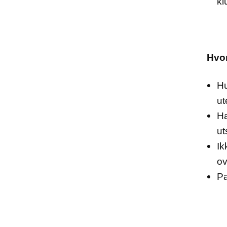
kl
Hvor
Hu
ut
Ha
ut
Ik
ov
Pa