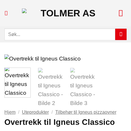
Skip
to
content
Søk
etter:
Hjem
/
Uteprodukter
/
Tilbehør til Igneus pizzaovner
Overtrekk til Igneus Classico