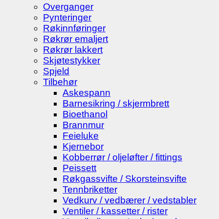
Overganger
Pynteringer
Røkinnføringer
Røkrør emaljert
Røkrør lakkert
Skjøtestykker
Spjeld
Tilbehør
Askespann
Barnesikring / skjermbrett
Bioethanol
Brannmur
Feieluke
Kjernebor
Kobberrør / oljeløfter / fittings
Peissett
Røkgassvifte / Skorsteinsvifte
Tennbriketter
Vedkurv / vedbærer / vedstabler
Ventiler / kassetter / rister