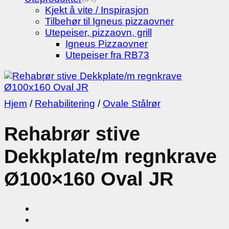
Kjekt å vite / Inspirasjon
Tilbehør til Igneus pizzaovner
Utepeiser, pizzaovn, grill
Igneus Pizzaovner
Utepeiser fra RB73
Hjem
/
Rehabilitering
/
Ovale Stålrør
Rehabrør stive
Dekkplate/m regnkrave
Ø100×160 Oval JR