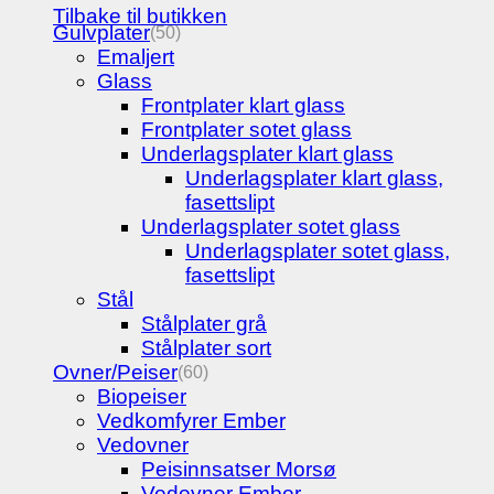
Tilbake til butikken
Gulvplater
(50)
Emaljert
Glass
Frontplater klart glass
Frontplater sotet glass
Underlagsplater klart glass
Underlagsplater klart glass,
fasettslipt
Underlagsplater sotet glass
Underlagsplater sotet glass,
fasettslipt
Stål
Stålplater grå
Stålplater sort
Ovner/Peiser
(60)
Biopeiser
Vedkomfyrer Ember
Vedovner
Peisinnsatser Morsø
Vedovner Ember