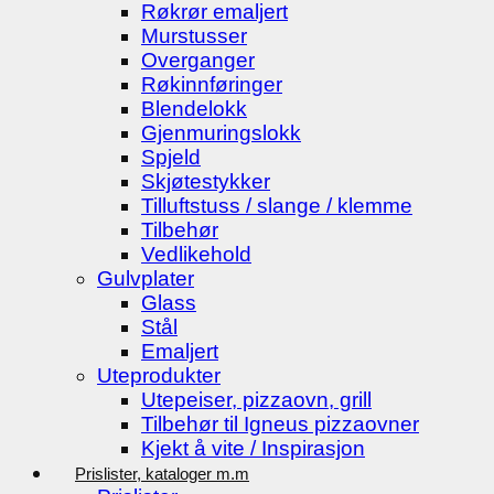
Røkrør emaljert
Murstusser
Overganger
Røkinnføringer
Blendelokk
Gjenmuringslokk
Spjeld
Skjøtestykker
Tilluftstuss / slange / klemme
Tilbehør
Vedlikehold
Gulvplater
Glass
Stål
Emaljert
Uteprodukter
Utepeiser, pizzaovn, grill
Tilbehør til Igneus pizzaovner
Kjekt å vite / Inspirasjon
Prislister, kataloger m.m