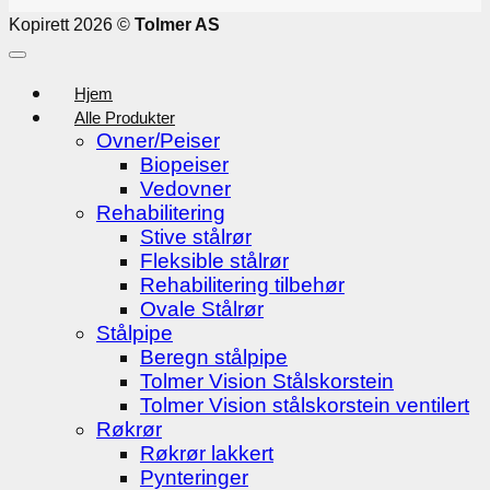
Kopirett 2026 ©
Tolmer AS
Hjem
Alle Produkter
Ovner/Peiser
Biopeiser
Vedovner
Rehabilitering
Stive stålrør
Fleksible stålrør
Rehabilitering tilbehør
Ovale Stålrør
Stålpipe
Beregn stålpipe
Tolmer Vision Stålskorstein
Tolmer Vision stålskorstein ventilert
Røkrør
Røkrør lakkert
Pynteringer