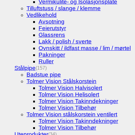
Vermikulite- og Isolasjonsplate
Tilluftstuss / slange / klemme
Vedlikehold
Avsotning
Feierutstyr
Glassrens
Lakk / polish / sverte
Ovnskitt / ildfast masse / lim / mørtel
Pakninger
Ruller
Stålpipe
(157)
Badstue pipe
Tolmer Vision Stålskorstein
Tolmer Vision Halvisolert
Tolmer Vision Helisolert
Tolmer Vision Takinndekninger
Tolmer Vision Tilbehør
Tolmer Vision stålskorstein ventilert
Tolmer Vision Takinndekninger
Tolmer Vision Tilbehør
Uteprodukter
(34)