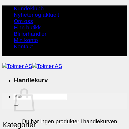
Skip
Kundeklubb
to
Nyheter og aktuelt
content
Om oss
Finn butikk
Bli forhandler
Min konto
Kontakt
Handlekurv
Søk
etter:
Du har ingen produkter i handlekurven.
Kategorier