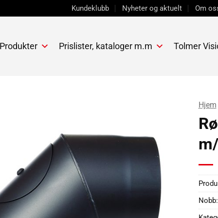
Kundeklubb
Nyheter og aktuelt
Om os
 Produkter
Prislister, kataloger m.m
Tolmer Visi
Hjem
Rø
m/
Prod
Nobb:
Kateg