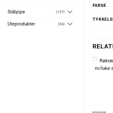
FARGE
Stålpipe
(157)
TYKKELS
Uteprodukter
(34)
RELAT
RØKRØR
RØKRØR