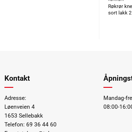
Røkrør Ø150×310 sort lakk
Røkrør kn
2.0 mm
sort lakk
Kontakt
Åpningst
Adresse:
Mandag-fre
Løenveien 4
08:00-16:0
1653 Sellebakk
Telefon:
69 36 44 60