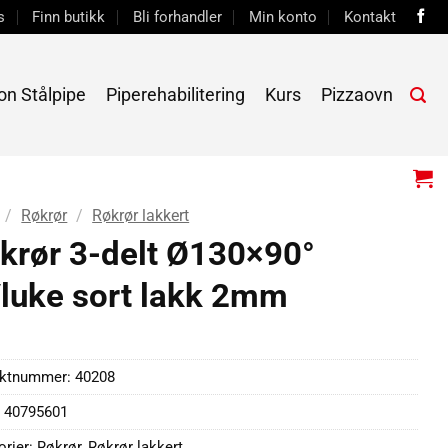
s
Finn butikk
Bli forhandler
Min konto
Kontakt
on Stålpipe
Piperehabilitering
Kurs
Pizzaovn
/
Røkrør
/
Røkrør lakkert
krør 3-delt Ø130×90°
luke sort lakk 2mm
uktnummer:
40208
 40795601
orier:
Røkrør
,
Røkrør lakkert