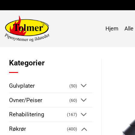
Skip
to
content
Hjem
Alle
Kategorier
Gulvplater
(50)
Ovner/Peiser
(60)
Rehabilitering
(167)
Røkrør
(400)