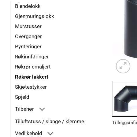
Blendelokk
Gjenmuringslokk
Murstusser
Overganger
Pynteringer
Røkinnføringer
Røkrør emaljert
Røkrør lakkert
Skjøtestykker
Spjeld
Tilbehør
Tilluftstuss / slange / klemme
Tilleggsinf
Vedlikehold