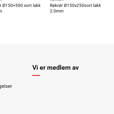
r Ø150×500 sort lakk
Røkrør Ø150x250sort lakk
m
2.0mm
n
Vi er medlem av
gelser