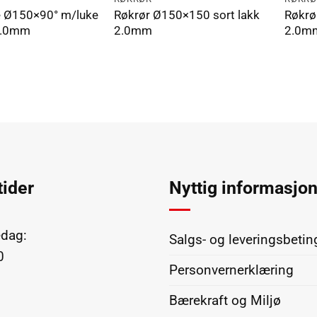
e Ø150×90° m/luke
Røkrør Ø150×150 sort lakk
Røkrø
 2.0mm
2.0mm
2.0m
ider
Nyttig informasjo
dag:
Salgs- og leveringsbetin
0
Personvernerklæring
Bærekraft og Miljø