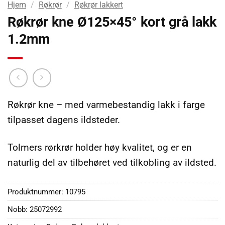
Hjem
/
Røkrør
/
Røkrør lakkert
Røkrør kne Ø125×45° kort grå lakk
1.2mm
Røkrør kne – med varmebestandig lakk i farge
tilpasset dagens ildsteder.
Tolmers rørkrør holder høy kvalitet, og er en
naturlig del av tilbehøret ved tilkobling av ildsted.
Produktnummer:
10795
Nobb: 25072992