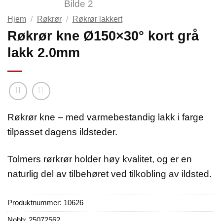
Hjem
/
Røkrør
/
Røkrør lakkert
Røkrør kne Ø150×30° kort grå
lakk 2.0mm
Røkrør kne – med varmebestandig lakk i farge
tilpasset dagens ildsteder.
Tolmers rørkrør holder høy kvalitet, og er en
naturlig del av tilbehøret ved tilkobling av ildsted.
Produktnummer:
10626
Nobb: 25072562