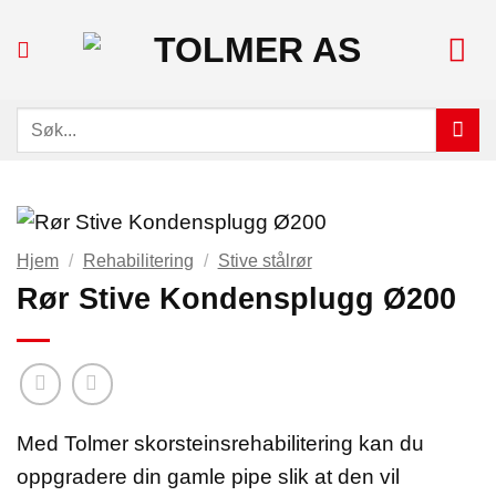
Skip
to
content
Søk
etter:
Hjem
/
Rehabilitering
/
Stive stålrør
Rør Stive Kondensplugg Ø200
Med Tolmer skorsteinsrehabilitering kan du
oppgradere din gamle pipe slik at den vil