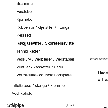
Brannmur
Feieluke
Kjernebor
Kobberrør / oljeløfter / fittings
Peissett
Røkgassvifte / Skorsteinsvifte
Tennbriketter
Vedkurv / vedbærer / vedstabler
Beskrivelse
Ventiler / kassetter / rister
Hvorf
Vermikulite- og Isolasjonsplate
Le
ü
Tilluftstuss / slange / klemme
Vedlikehold
Stålpipe
(157)