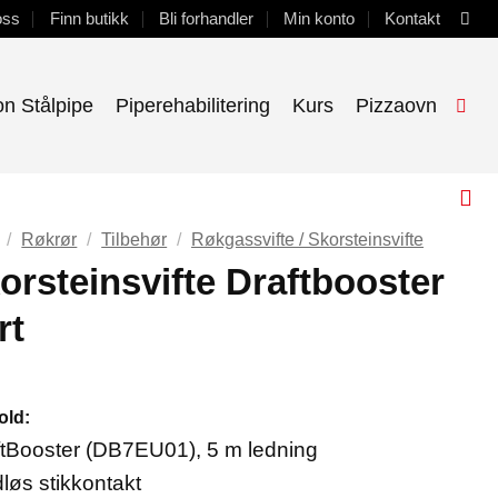
oss
Finn butikk
Bli forhandler
Min konto
Kontakt
on Stålpipe
Piperehabilitering
Kurs
Pizzaovn
/
Røkrør
/
Tilbehør
/
Røkgassvifte / Skorsteinsvifte
orsteinsvifte Draftbooster
rt
old:
ftBooster (DB7EU01), 5 m ledning
løs stikkontakt