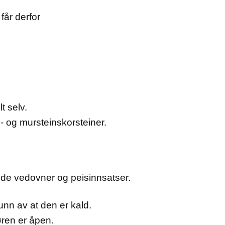
får derfor
t selv.
- og mursteinskorsteiner.
kkede vedovner og peisinnsatser.
unn av at den er kald.
øren er åpen.