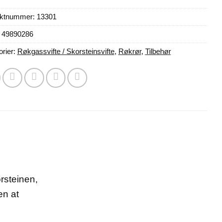
uktnummer:
13301
 49890286
orier:
Røkgassvifte / Skorsteinsvifte
,
Røkrør
,
Tilbehør
rsteinen,
en at