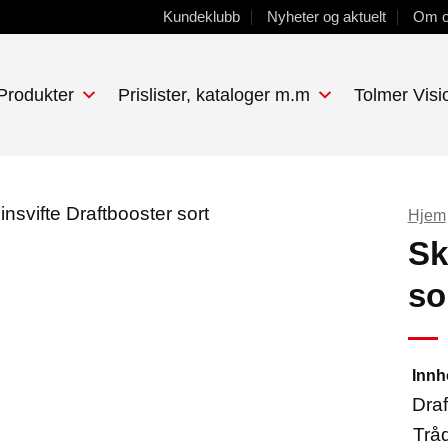
Kundeklubb
Nyheter og aktuelt
Om 
 Produkter
Prislister, kataloger m.m
Tolmer Visi
Hjem
Sk
so
Innh
Dra
Tråd