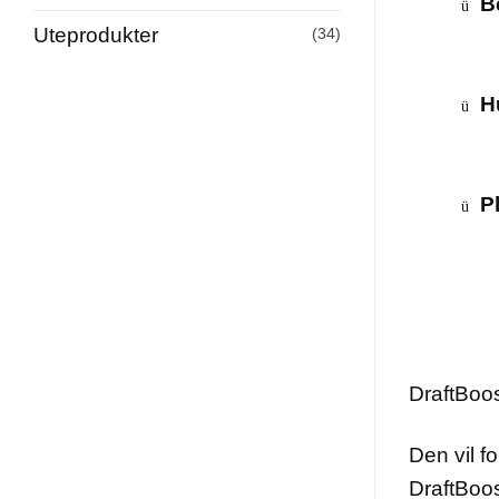
B
ü
Uteprodukter
(34)
H
ü
P
ü
DraftBoos
Den vil f
DraftBoos