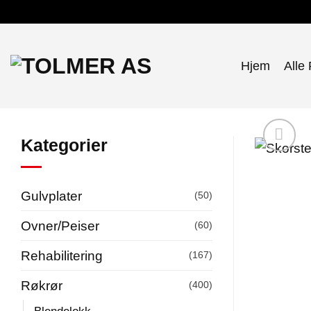
Skip
to
content
Hjem
Alle
Kategorier
Gulvplater
(50)
Ovner/Peiser
(60)
Rehabilitering
(167)
Røkrør
(400)