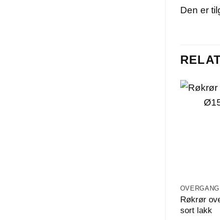
Den er til
RELA
OVERGANG
Røkrør ov
sort lakk