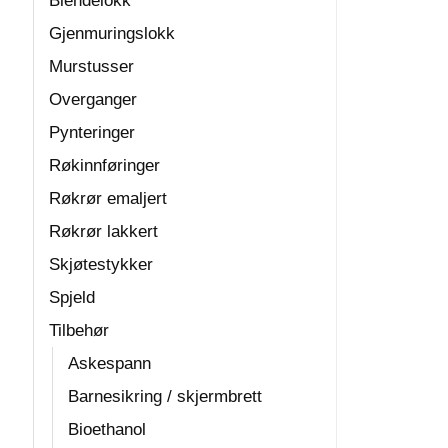
Blendelokk
Gjenmuringslokk
Murstusser
Overganger
Pynteringer
Røkinnføringer
Røkrør emaljert
Røkrør lakkert
Skjøtestykker
Spjeld
Tilbehør
Askespann
Barnesikring / skjermbrett
Bioethanol