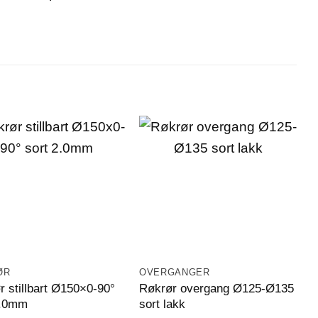
ØR
OVERGANGER
O
r stillbart Ø150×0-90°
Røkrør overgang Ø125-Ø135
R
2.0mm
sort lakk
s