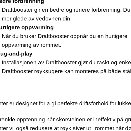
edre forbrenning
Draftbooster gir en bedre og renere forbrenning. Du 
mer glede av vedovnen din.
urtigere oppvarming
Når du bruker Draftbooster oppnår du en hurtigere
oppvarming av rommet.
lug-and-play
Installasjonen av Draftbooster gjør du raskt og enkel
Draftbooster røyksugere kan monteres på både stål
ter er designet for a gi perfekte driftsforhold for lu
orenkle opptenning når skorsteinen er ineffektiv på gr
ter vil også redusere at røyk siver ut i rommet når d