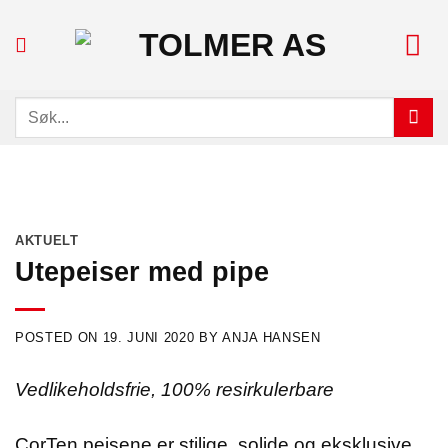
Skip
to
content
Søk
etter:
AKTUELT
Utepeiser med pipe
POSTED ON
19. JUNI 2020
BY
ANJA HANSEN
Vedlikeholdsfrie, 100% resirkulerbare
CorTen peisene er stilige, solide og eksklusive